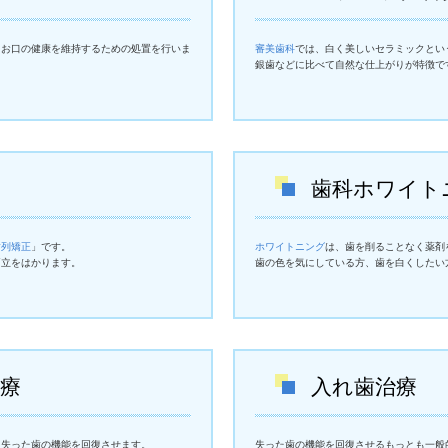
、お口の健康を維持するための処置を行いま
審美歯科
では、白く美しいセラミックとい
銀歯などに比べて自然な仕上がりが特徴で
歯科ホワイト
歯列矯正
」です。
ホワイトニング
は、歯を削ることなく薬剤
両立をはかります。
歯の色を気にしている方、歯を白くしたい
療
入れ歯治療
て失った歯の機能を回復させます。
失った歯の機能を回復させるもっとも一般