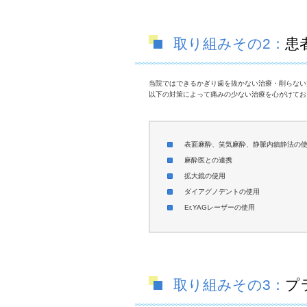
取り組みその2：
患
当院ではできるかぎり歯を抜かない治療・削らない
以下の対策によって痛みの少ない治療を心がけてお
表面麻酔、笑気麻酔、静脈内鎮静法の
麻酔医との連携
拡大鏡の使用
ダイアグノデントの使用
Er.YAGレーザーの使用
取り組みその3：
プ