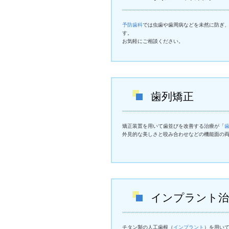
予防歯科
では虫歯や歯周病などを未然に防ぎ
す。
お気軽にご相談ください。
歯列矯正
矯正装置を用いて歯並びを改善する治療が「
外見的な美しさと咬み合わせなどの機能面の
インプラント治
チタン製の人工歯根（
インプラント
）を用い