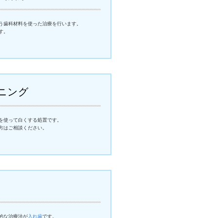
う歯科材料を使った治療を行います。
す。
ニング
を使って白くする処置です。
方はご相談ください。
的な治療法が
入れ歯
です。