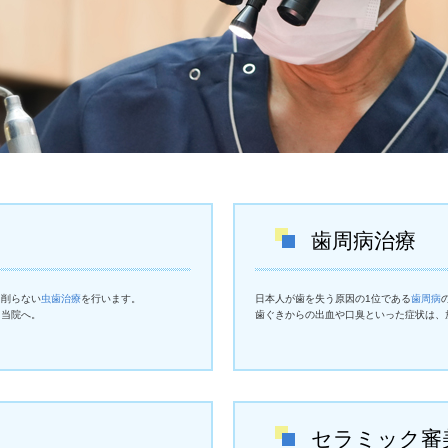
歯周病治療
、削らない
虫歯治療
を行います。
日本人が歯を失う原因の1位である
歯周病
に当院へ。
歯ぐきからの出血や口臭といった症状は、
セラミック審