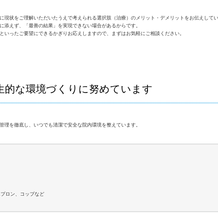
に現状をご理解いただいたうえで考えられる選択肢（治療）のメリット・デメリットをお伝えして
に添えず、「最善の結果」を実現できない場合があるからです。
といったご要望にできるかぎりお応えしますので、まずはお気軽にご相談ください。
生的な環境づくりに努めています
管理を徹底し、いつでも清潔で安全な院内環境を整えています。
エプロン、コップなど