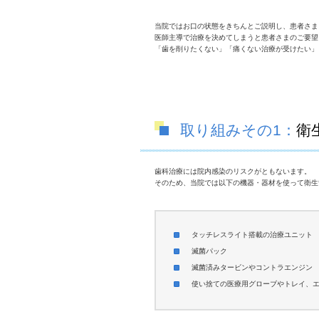
当院ではお口の状態をきちんとご説明し、患者さま
医師主導で治療を決めてしまうと患者さまのご要望
「歯を削りたくない」「痛くない治療が受けたい」
取り組みその1：
衛
歯科治療には院内感染のリスクがともないます。
そのため、当院では以下の機器・器材を使って衛生
タッチレスライト搭載の治療ユニット
滅菌パック
滅菌済みタービンやコントラエンジン
使い捨ての医療用グローブやトレイ、