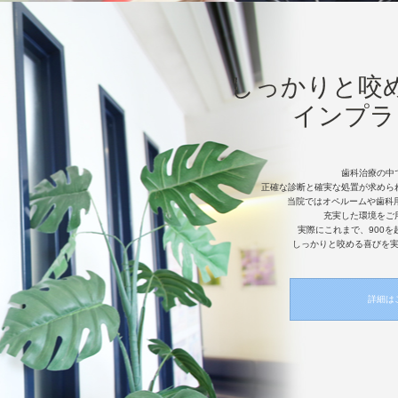
しっかりと咬
インプラ
歯科治療の中
正確な診断と確実な処置が求めら
当院ではオペルームや歯科
充実した環境をご
実際にこれまで、900
しっかりと咬める喜びを
詳細は