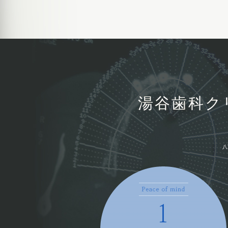
湯谷歯科ク
八