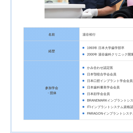
名前
湯谷裕行
1993年 日本大学歯学部卒
経歴
2000年 湯谷歯科クリニック開
かみ合わせ認定医
日本顎咬合学会会員
日本口腔インプラント学会会員
日本歯科審美学会会員
参加学会
・団体
日本顔学会会員
BRANEMARKインプラントシ
ITIインプラントシステム資格
PARAGONインプラントシス